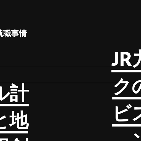
就職事情
J
ク
ル計
ビ
と地