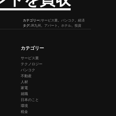
カテゴリー:
サービス業
、
バンコク
、
経済
タグ:
JR九州
、
アパート
、
ホテル
、
投資
カテゴリー
サービス業
テクノロジー
バンコク
不動産
人材
家電
就職
日本のこと
環境
税金