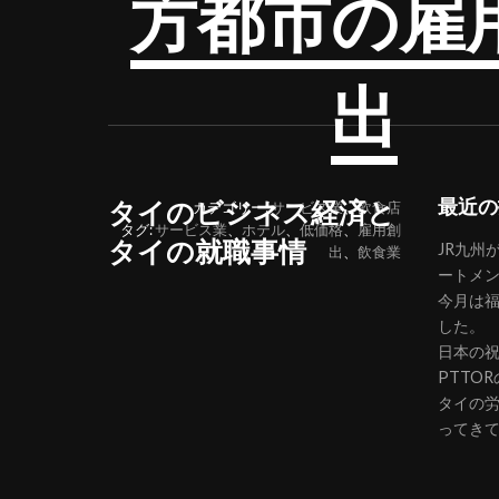
方都市の雇
出
最近の
タイのビジネス経済と
カテゴリー:
サービス業
、
飲食店
タグ:
サービス業
、
ホテル
、
低価格
、
雇用創
タイの就職事情
JR九州
出
、
飲食業
ートメ
今月は
した。
日本の
PTTO
タイの
ってき