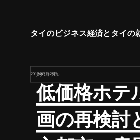
コ
ン
テ
ン
タイのビジネス経済とタイの
ツ
へ
ス
キ
ッ
2017年7月28日
タグ:
ホテル
プ
低価格ホテ
画の再検討