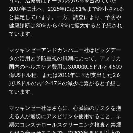
うち、治療費はトータルの70％を占めていた
2007年に比べ、2025年には51％まで縮小される
と算定しています。一方、調査により、予防や
健康診断は30％から49％に拡大すると予想され
ています。
マッキンゼーアンドカンパニー社はビッグデー
タの活用と予防重視の風潮によって、アメリカ
国内のヘルスケア費用は3,000億USドルと4,500
億USドル程、または2011年に国が支出した2.6
兆USドルの内12−17％の減少に繋がると予想し
ています。
マッキンゼー社はさらに、心臓病のリスクを抱
える人が適切にアスピリンを使用すること、早
期のコレステロールスクリーニング検査と禁煙
を組み合わせることで、約300億USドル以上の