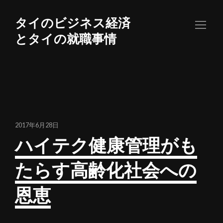
コ
ン
タイのビジネス経済
テ
とタイの就職事情
ン
ツ
へ
ス
キ
ッ
2017年6月28日
プ
ハイテク健康管理がも
たらす高齢化社会への
恩恵