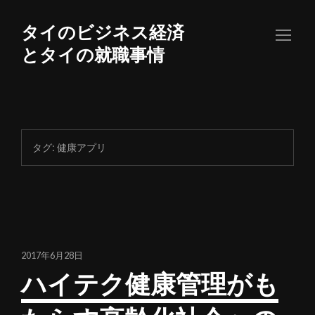
コ
ン
タイのビジネス経済
テ
とタイの就職事情
ン
ツ
へ
ス
キ
タグ:
健康アプリ
ッ
プ
2017年6月28日
ハイテク健康管理がも